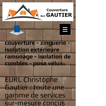
couverture - zinguerie -
isolation extérieure
ramonage - isolation de
combles - pose vélux
®
EURL Christophe
Gautier : toute une
gamme de services
sur-mesure conçus