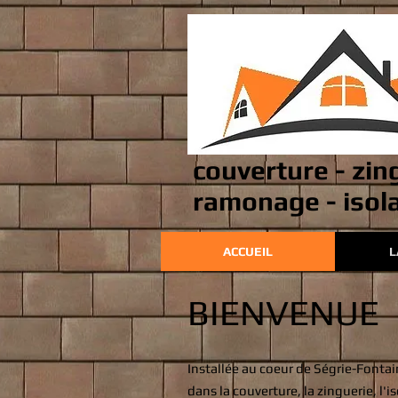
couverture - zin
ramonage - isola
ACCUEIL
L
BIENVENUE
Installée au coeur de Ségrie-Fontai
dans la couverture, la zinguerie, l'