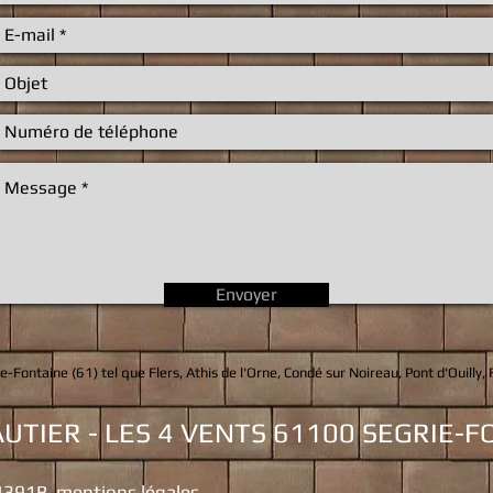
Envoyer
e-Fontaine
(61) tel que Flers, Athis de l'Orne, Condé sur Noireau, Pont d'Ouilly,
UTIER - LES 4 VENTS 61100 SEGRIE-
 4391B
mentions légales