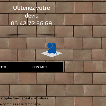
Obtenez votre
devis
06 42 72 36 69
HOTO
CONTACT
istophe Gautier est spécialisée
 de combles et le ramonage.