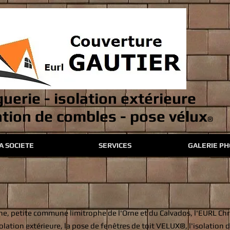
guerie - isolation extérieure
tion de combles - pose vélux
®
A SOCIETE
SERVICES
GALERIE P
ne, petite commune limitrophe de l'Orne et du Calvados, l'EURL Chr
isolation extérieure, la pose de fenêtres de toit VELUX®, l'isolation