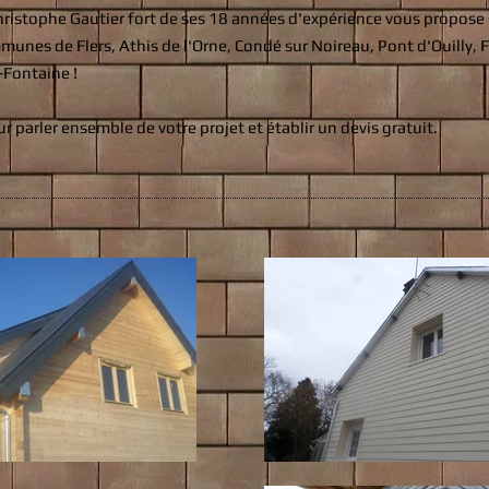
ristophe Gautier fort de ses 18 années d'expérience vous propose s
munes de Flers, Athis de l'Orne, Condé sur Noireau, Pont d'Ouilly, 
-Fontaine !
r parler ensemble de votre projet et établir un devis gratuit.