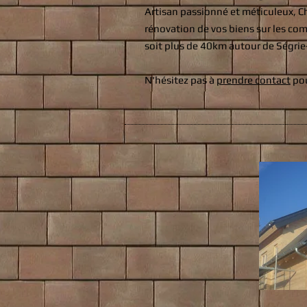
Artisan passionné et méticuleux, Ch
rénovation de vos biens sur les com
soit plus de 40km autour de Ségrie
N'hésitez pas à
prendre contact
pou