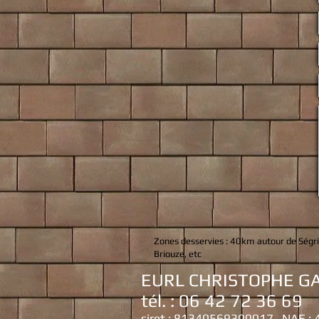
Zones desservies :
40km autour de Ségri
Briouze, etc
EURL CHRISTOPHE GA
tél. : 06 42 72 36 69
siret : 81340569300017 NAF :